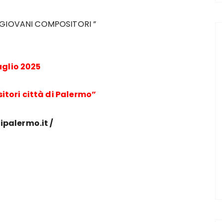
GIOVANI COMPOSITORI ”
uglio 2025
tori città di Palermo”
ipalermo.it /
m