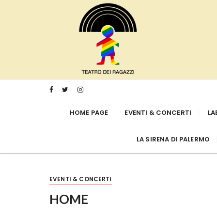
S
a
l
t
a
a
l
c
o
HOME PAGE
EVENTI & CONCERTI
LA
n
t
e
LA SIRENA DI PALERMO
n
u
t
EVENTI & CONCERTI
o
HOME