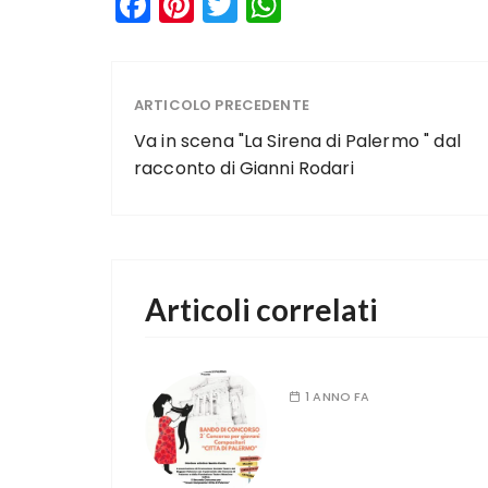
F
Pi
T
W
a
n
w
h
c
te
it
a
e
re
te
ts
ARTICOLO PRECEDENTE
b
st
r
A
Va in scena "La Sirena di Palermo " dal
o
p
racconto di Gianni Rodari
o
p
k
Articoli correlati
1 ANNO FA